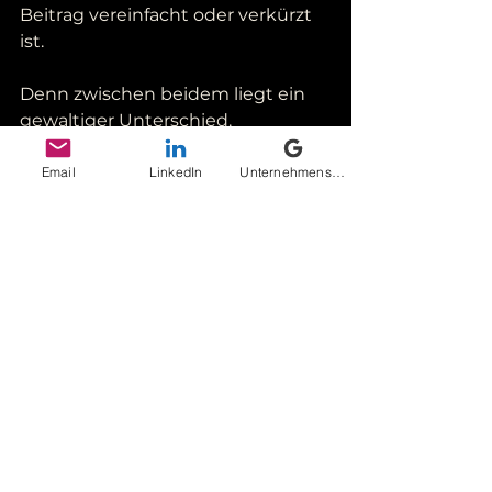
Beitrag vereinfacht oder verkürzt 
ist. 
Denn zwischen beidem liegt ein 
gewaltiger Unterschied.
Du möchtest die 7 Checks als 
Email
LinkedIn
Unternehmensprofil bei Google
kompatek Checkliste zum 
Speichern oder Ausdrucken?
Hier kannst du sie runterladen:
7 Fragen, die du stellen kann, 
bevor du einem psychologischen 
Social-Media Beitrag glaubst.