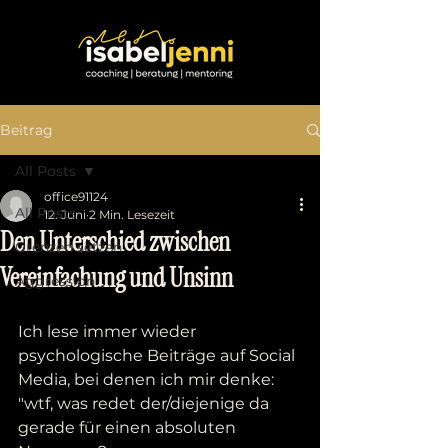
Beitrag
All Posts
office91124
All Posts
12. Juni
2 Min. Lesezeit
Den Unterschied zwischen
Grenzen setzen
Vereinfachung und Unsinn
Aggression
Ich lese immer wieder 
psychologische Beiträge auf Social 
Media, bei denen ich mir denke: 
"wtf, was redet der/diejenige da 
gerade für einen absoluten 